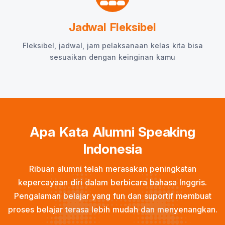
Jadwal Fleksibel
Fleksibel, jadwal, jam pelaksanaan kelas kita bisa
sesuaikan dengan keinginan kamu
Apa Kata Alumni Speaking
Indonesia
Ribuan alumni telah merasakan peningkatan
kepercayaan diri dalam berbicara bahasa Inggris.
Pengalaman belajar yang fun dan suportif membuat
proses belajar terasa lebih mudah dan menyenangkan.